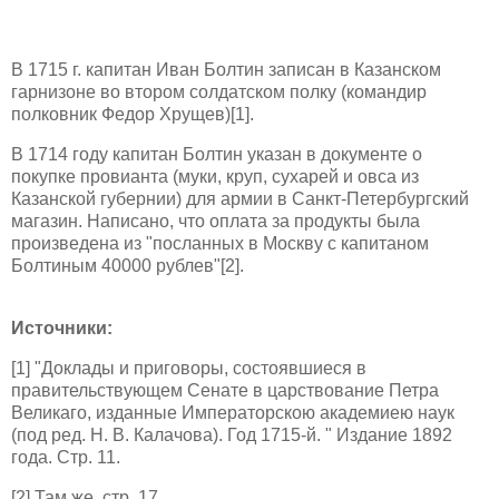
В 1715 г. капитан Иван Болтин записан в Казанском
гарнизоне во втором солдатском полку (командир
полковник Федор Хрущев)[1].
В 1714 году капитан Болтин указан в документе о
покупке провианта (муки, круп, сухарей и овса из
Казанской губернии) для армии в Санкт-Петербургский
магазин. Написано, что оплата за продукты была
произведена из "посланных в Москву с капитаном
Болтиным 40000 рублев"[2].
Источники:
[1] "Доклады и приговоры, состоявшиеся в
правительствующем Cенате в царствование Петра
Великаго, изданные Императорскою академиею наук
(под ред. Н. В. Калачова). Год 1715-й. " Издание 1892
года. Стр. 11.
[2] Там же, стр. 17.