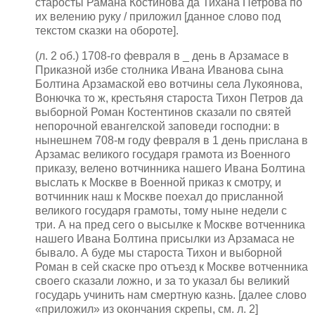
старосты Рамана Костинова да Тихана Петрова по
их велению руку / приложил [данное слово под
текстом сказки на обороте].
(л. 2 об.) 1708-го февраля в _ день в Арзамасе в
Приказной избе столника Ивана Иванова сына
Болтина Арзамаской ево вотчины села Лукоянова,
Вонючка то ж, крестьяня староста Тихон Петров да
выборной Роман Костентинов сказали по святей
непорочной евангелской заповеди господни: в
нынешнем 708-м году февраля в 1 день прислана в
Арзамас великого государя грамота из Военного
приказу, велено вотчинника нашего Ивана Болтина
выслать к Москве в Военной приказ к смотру, и
вотчинник наш к Москве поехал до присланной
великого государя грамоты, тому ныне недели с
три. А на пред сего о высылке к Москве вотченника
нашего Ивана Болтина присылки из Арзамаса не
бывало. А буде мы староста Тихон и выборной
Роман в сей скаске про отъезд к Москве вотченника
своего сказали ложно, и за то указал бы великий
государь учинить нам смертную казнь. [далее слово
«приложил» из окончания скрепы, см. л. 2]