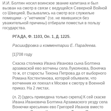
И.И. Болтин носил воинское звание капитана и был
вызван на смотр в связи с ведущейся Северной Войной
со Швецией. Вызывались на смотр все служилые
помещики - у "нетчиков" (т.е. не явившихся без
уважительной причины) отбирали поместья в пользу
государства.
РГАДА, Ф. 1103, Оп. 1, Д. 1225.
Расшифровка и комментарии Е. Парадеева.
[1]708 году
Скаска столника Ивана Иванова сына Болтина
арзамаской ево вотчины села Лукоянова, Вонячка
то ж, от старосты Тихона Петрова да от выборного
Романа Костентинова, которой объявили, что
вотчинник их поехал к Москве к смотру в Военной
приказ. На 2 листах.
(л. 2) [здесь приведена только скрепа] К сей скаске
Ивана Ивановича Болтина Арзамаского уезду села
Вонючки кресьянин ево Григорей Иванов вместо